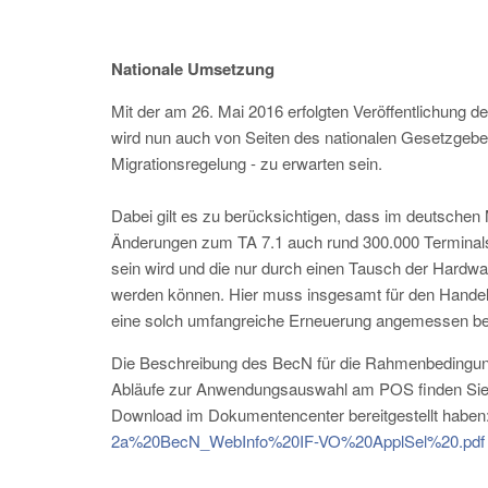
Nationale Umsetzung
Mit der am 26. Mai 2016 erfolgten Veröffentlichung 
wird nun auch von Seiten des nationalen Gesetzgebers
Migrationsregelung - zu erwarten sein.
Dabei gilt es zu berücksichtigen, dass im deutschen 
Änderungen zum TA 7.1 auch rund 300.000 Terminals tr
sein wird und die nur durch einen Tausch der Hardwa
werden können. Hier muss insgesamt für den Handel e
eine solch umfangreiche Erneuerung angemessen ber
Die Beschreibung des BecN für die Rahmenbedingun
Abläufe zur Anwendungsauswahl am POS finden Sie
Download im Dokumentencenter bereitgestellt haben
2a%20BecN_WebInfo%20IF-VO%20ApplSel%20.pdf