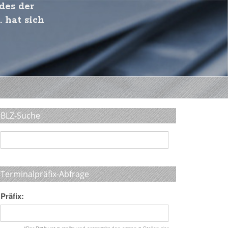
des der
. hat sich
BLZ-Suche
Terminalpräfix-Abfrage
Präfix: