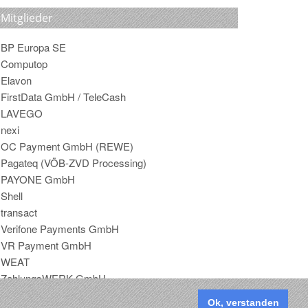
Mitglieder
BP Europa SE
Computop
Elavon
FirstData GmbH / TeleCash
LAVEGO
nexi
OC Payment GmbH (REWE)
Pagateq (VÖB-ZVD Processing)
PAYONE GmbH
Shell
transact
Verifone Payments GmbH
VR Payment GmbH
WEAT
ZahlungsWERK GmbH
Ok, verstanden