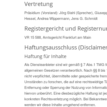
Vertretung
Präsidium (Vorstand): Jörg Stahl (Sprecher), Giusepp
Hessel, Andrea Wippermann, Jens G. Schmidt
Registergericht und Register
VR 15 588, Amtsgericht Frankfurt am Main
Haftungsausschluss (Disclaimer
Haftung für Inhalte
Als Diensteanbieter sind wir gemäß § 7 Abs.1 TMG fü
allgemeinen Gesetzen verantwortlich. Nach §§ 8 bis 
nicht verpflichtet, übermittelte oder gespeicherte f
Umständen zu forschen, die auf eine rechtswidrige Tä
Entfernung oder Sperrung der Nutzung von Informat
hiervon unberührt. Eine diesbezügliche Haftung ist j
konkreten Rechtsverletzung möglich. Bei Bekanntw
werden wir diese Inhalte umgehend entfernen.