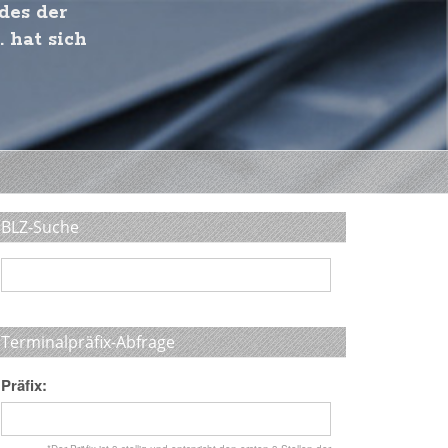
des der
. hat sich
BLZ-Suche
Terminalpräfix-Abfrage
Präfix: